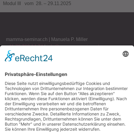
Modul III vom 28. – 29.11.2025
mamma-seminar.ch | Manuela P. Miller
+41 79 760 14 74
|
info@mamma-seminar.ch
Haus am See 9 | 8872 Weesen SG | Schweiz
Unsere Partner:
Mitglieder SVMTR
Brust Zentrum AG Zürich
Mitglieder SVMTR nutzen bei
Stadtspital Triemli Zürich
Kursbuchung die Tickets mit
H-OCH (vormals KSSG)
Rabatt. Die Mitgliedschaft ist
nachzuweisen, bei Anmeldung
Medi Bern
bitte eine Kopie des
SVMTR
Mitgliederausweises senden,
BAG
danke.
GE HealthCare