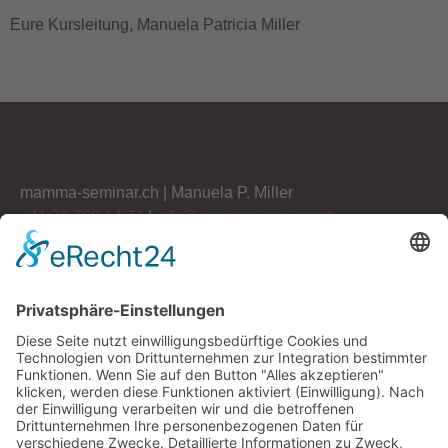
Eure Kursleitung, Manuela Patricia Miller
mamma-seminar.ch | Manuela P. Miller
+41 79 760 14 74
|
info@mamma-seminar.ch
Haus am See 9 | 8872 Weesen SG | Schweiz
Unsere Partner:
Mitglieder SVMTR
Brust Zentrum AG Zürich
Mitglieder SVMTR nutzen bei
Stadtspital Triemli Zürich
Kursbuchung die Tickets mit
H-OCH (vormals KSSG)
Rabatt. Die Mitgliedschaft ist
nachzuweisen, bei Anmeldung
Medi Bern
bitte eine Kopie des